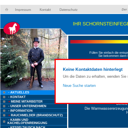
Der 
IHR SCHORNSTEINFEG
Füllen Sie einfach die ents
Sie bekommen dann I
I
Keine Kontaktdaten hinterlegt
Ihr E
Ihr Fernw
Um die Daten zu erhalten, wenden Sie s
Ihr Flüss
Neue Suche starten
Stromverbrauch 
Ihr
- AKTUELLES
- KONTAKT
+
MEINE MITARBEITER
Beheiz
- UNSER UNTERNEHMEN
Die Warmwassererzeugung 
- INFORMATION
+
RAUCHMELDER (BRANDSCHUTZ)
- KAMIN UND
KACHELOFENREINIGUNG
- KESSELTAUSCH NACH