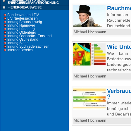
ENERGIEEINSPARVERORDNUNG
Rauchme
- ENERGIEAUSWEISE
Informatio
Bundesverband ZIV
LIV Niedersachsen
Rauchmeldern
Innung Braunschweig
Innung Hannover
Deutschland s
Innung Lüneburg
Michael Hochmann
Innung Oldenburg
Innung Osnabrück-Emsland
Innung Ostfriesland
Innung Stade
Wie Unte
Innung Südniedersachsen
Interner Bereich
Wie kann 
Bedarfsausw
Endenergi
rechnerische
Michael Hochmann
Verbrau
?
Immer wiede
benötige ic
und Bedarfsa
Michael Hochmann