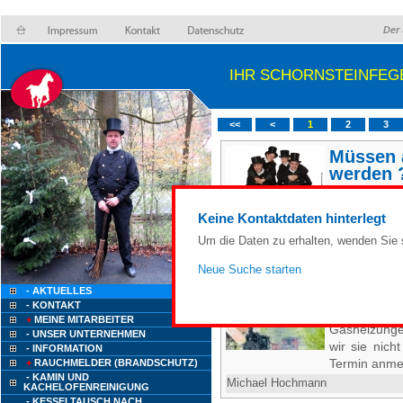
Der 
IHR SCHORNSTEINFEG
<<
<
1
2
3
Müssen a
werden 
Heizkessel
Parameter er
Keine Kontaktdaten hinterlegt
gasförmigen 
Um die Daten zu erhalten, wenden Sie s
Michael Hochmann
Neue Suche starten
Emissio
- AKTUELLES
- KONTAKT
Ab dem 02
+
MEINE MITARBEITER
Gasheizunge
- UNSER UNTERNEHMEN
wir sie nich
- INFORMATION
Termin anmel
+
RAUCHMELDER (BRANDSCHUTZ)
- KAMIN UND
Michael Hochmann
KACHELOFENREINIGUNG
- KESSELTAUSCH NACH